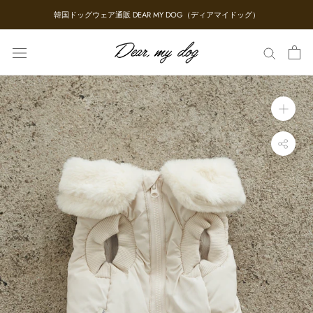
ス
韓国ドッグウェア通販 DEAR MY DOG（ディアマイドッグ）
キ
ッ
プ
し
て
コ
ン
テ
ン
ツ
に
移
動
す
る