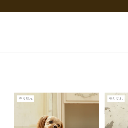
ス
キ
ッ
プ
し
て
コ
ン
テ
ン
ツ
に
移
動
す
売り切れ
売り切れ
る