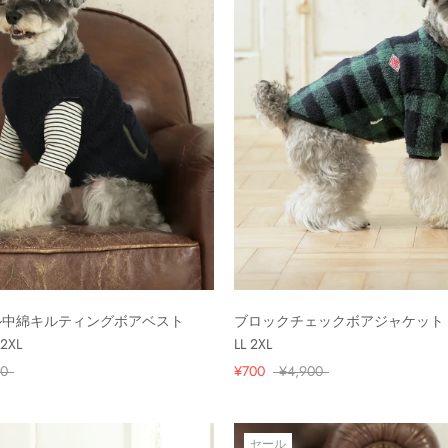
ル中綿キルティングボアベスト
ブロックチェックボアジャケット GR
 2XL
LL 2XL
00
¥700
¥4,900
セール