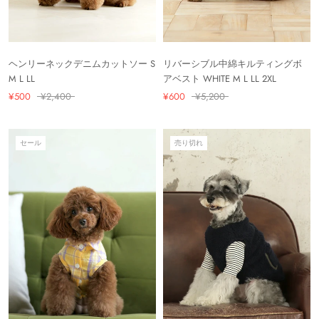
ヘンリーネックデニムカットソー S
リバーシブル中綿キルティングボ
M L LL
アベスト WHITE M L LL 2XL
¥500
¥2,400
¥600
¥5,200
セール
売り切れ