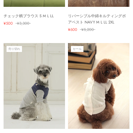
チェック柄ブラウス S M L LL
リバーシブル中綿キルティングボ
アベスト NAVY M L LL 2XL
¥500
¥3,300
¥600
¥5,200
売り切れ
セール