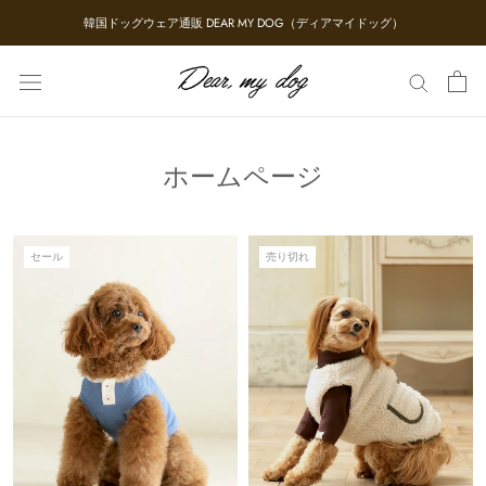
ス
韓国ドッグウェア通販 DEAR MY DOG（ディアマイドッグ）
キ
ッ
プ
し
て
コ
ホームページ
ン
テ
ン
セール
売り切れ
ツ
に
移
動
す
る